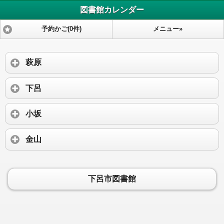
図書館カレンダー
予約かご(0件)
メニュー»
萩原
下呂
小坂
金山
下呂市図書館