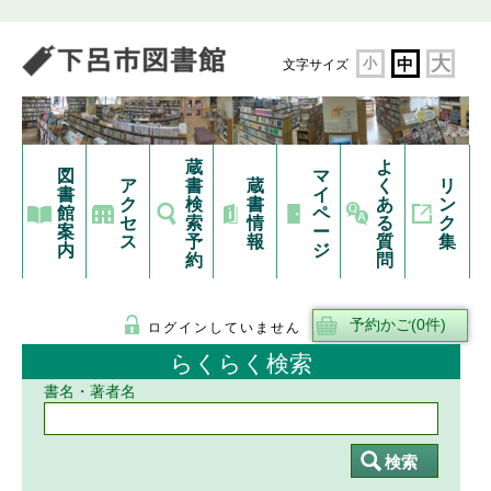
大
小
中
文字サイズ
蔵
よ
図
マ
ア
書
蔵
く
リ
書
イ
ク
検
書
あ
ン
館
ペ
セ
索
情
る
ク
案
ー
ス
予
報
質
集
内
ジ
約
問
ログインしていません
らくらく検索
書名・著者名