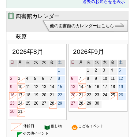
過去のお知らせを表示
での詳しいスケジュールはこちら。
【令和８年度購読雑誌一覧】
2026/04/17
図書館カレンダー
【所蔵新聞一覧】
2026/04/17
他の図書館のカレンダーはこちら
【プロジェクタ・デジタルビューア
の貸出について】※詳細は各図書館
2024/04/11
萩原
にお尋ねください。
2026年8月
2026年9月
日
月
火
水
木
金
土
日
月
火
水
木
金
土
1
1
2
3
4
5
2
3
4
5
6
7
8
6
7
8
9
10
11
12
9
10
11
12
13
14
15
13
14
15
16
17
18
19
16
17
18
19
20
21
22
20
21
22
23
24
25
26
23
24
25
26
27
28
29
27
28
29
30
30
31
休館日
催し物
こどもイベント
その他イベント