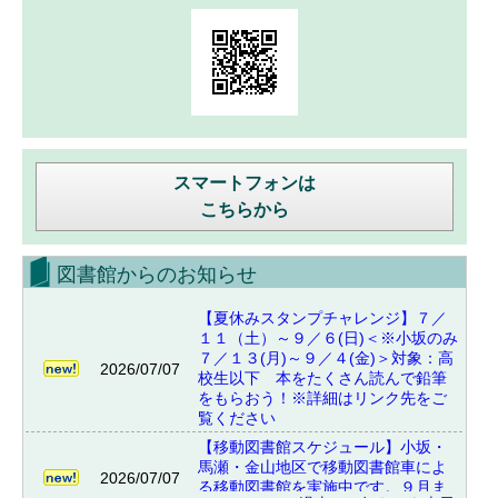
スマートフォンは
こちらから
図書館からのお知らせ
【夏休みスタンプチャレンジ】７／
１１（土）～９／６(日)＜※小坂のみ
７／１３(月)～９／４(金)＞対象：高
2026/07/07
校生以下 本をたくさん読んで鉛筆
をもらおう！※詳細はリンク先をご
覧ください
【移動図書館スケジュール】小坂・
馬瀬・金山地区で移動図書館車によ
2026/07/07
る移動図書館を実施中です。９月ま