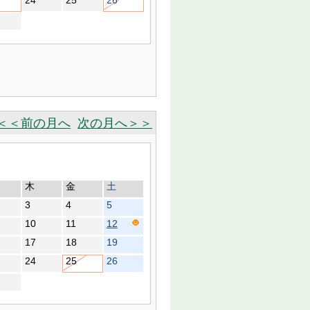
24
25
26
＜＜前の月へ
次の月へ＞＞
木
金
土
3
4
5
10
11
12
17
18
19
24
25
26