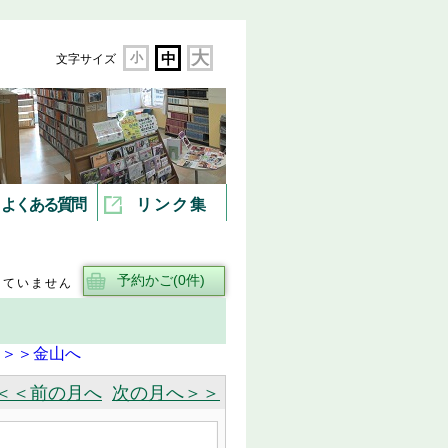
大
小
中
文字サイズ
よくある質問
リンク集
していません
＞＞金山へ
＜＜前の月へ
次の月へ＞＞