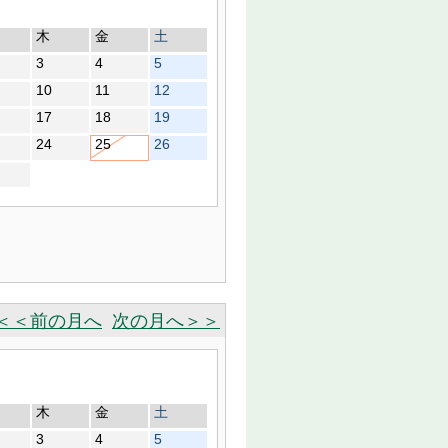
木
金
土
3
4
5
10
11
12
17
18
19
24
25
26
＜＜前の月へ
次の月へ＞＞
木
金
土
3
4
5