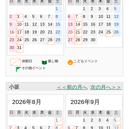
日
月
火
水
木
金
土
日
月
火
水
木
金
土
1
1
2
3
4
5
2
3
4
5
6
7
8
6
7
8
9
10
11
12
9
10
11
12
13
14
15
13
14
15
16
17
18
19
16
17
18
19
20
21
22
20
21
22
23
24
25
26
23
24
25
26
27
28
29
27
28
29
30
30
31
休館日
催し物
こどもイベント
その他イベント
小坂
＜＜前の月へ
次の月へ＞＞
2026年8月
2026年9月
日
月
火
水
木
金
土
日
月
火
水
木
金
土
1
1
2
3
4
5
2
3
4
5
6
7
8
6
7
8
9
10
11
12