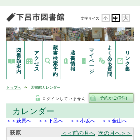
大
小
中
文字サイズ
蔵
よ
図
マ
ア
書
蔵
く
リ
書
イ
ク
検
書
あ
ン
館
ペ
セ
索
情
る
ク
案
ー
ス
予
報
質
集
内
ジ
約
問
トップへ
図書館カレンダー
ログインしていません
カレンダー
＞＞萩原へ
＞＞下呂へ
＞＞小坂へ
＞＞金山へ
萩原
＜＜前の月へ
次の月へ＞＞