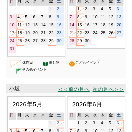
日
月
火
水
木
金
土
日
月
火
水
木
金
土
1
2
1
2
3
4
5
6
3
4
5
6
7
8
9
7
8
9
10
11
12
13
10
11
12
13
14
15
16
14
15
16
17
18
19
20
17
18
19
20
21
22
23
21
22
23
24
25
26
27
24
25
26
27
28
29
30
28
29
30
31
休館日
催し物
こどもイベント
その他イベント
小坂
＜＜前の月へ
次の月へ＞＞
2026年5月
2026年6月
日
月
火
水
木
金
土
日
月
火
水
木
金
土
1
2
1
2
3
4
5
6
3
4
5
6
7
8
9
7
8
9
10
11
12
13