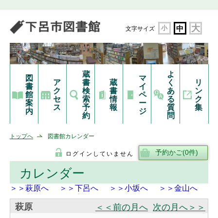
大
小
中
文字サイズ
蔵
よ
図
マ
ア
書
蔵
く
リ
書
イ
ク
検
書
あ
ン
館
ペ
セ
索
情
る
ク
案
ー
ス
予
報
質
集
内
ジ
約
問
トップへ
図書館カレンダー
ログインしていません
カレンダー
＞＞萩原へ
＞＞下呂へ
＞＞小坂へ
＞＞金山へ
萩原
＜＜前の月へ
次の月へ＞＞