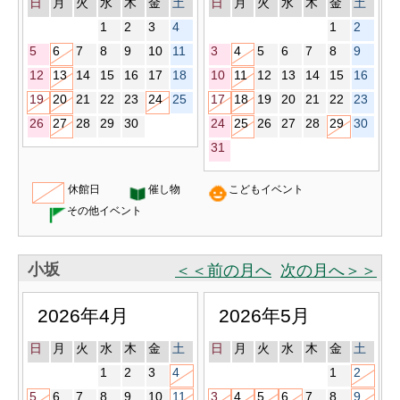
日
月
火
水
木
金
土
日
月
火
水
木
金
土
1
2
3
4
1
2
5
6
7
8
9
10
11
3
4
5
6
7
8
9
12
13
14
15
16
17
18
10
11
12
13
14
15
16
19
20
21
22
23
24
25
17
18
19
20
21
22
23
26
27
28
29
30
24
25
26
27
28
29
30
31
休館日
催し物
こどもイベント
その他イベント
小坂
＜＜前の月へ
次の月へ＞＞
2026年4月
2026年5月
日
月
火
水
木
金
土
日
月
火
水
木
金
土
1
2
3
4
1
2
5
6
7
8
9
10
11
3
4
5
6
7
8
9