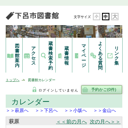
大
小
中
文字サイズ
蔵
よ
図
マ
ア
書
蔵
く
リ
書
イ
ク
検
書
あ
ン
館
ペ
セ
索
情
る
ク
案
ー
ス
予
報
質
集
内
ジ
約
問
トップへ
図書館カレンダー
ログインしていません
カレンダー
＞＞萩原へ
＞＞下呂へ
＞＞小坂へ
＞＞金山へ
萩原
＜＜前の月へ
次の月へ＞＞