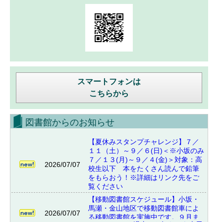
スマートフォンは
こちらから
図書館からのお知らせ
【夏休みスタンプチャレンジ】７／
１１（土）～９／６(日)＜※小坂のみ
７／１３(月)～９／４(金)＞対象：高
2026/07/07
校生以下 本をたくさん読んで鉛筆
をもらおう！※詳細はリンク先をご
覧ください
【移動図書館スケジュール】小坂・
馬瀬・金山地区で移動図書館車によ
2026/07/07
る移動図書館を実施中です。９月ま