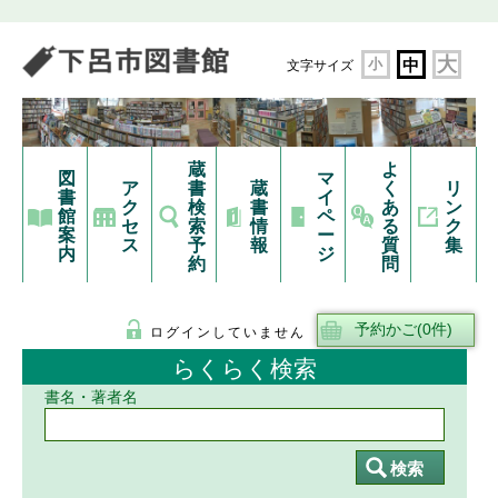
大
小
中
文字サイズ
蔵
よ
図
マ
ア
書
蔵
く
リ
書
イ
ク
検
書
あ
ン
館
ペ
セ
索
情
る
ク
案
ー
ス
予
報
質
集
内
ジ
約
問
ログインしていません
らくらく検索
書名・著者名