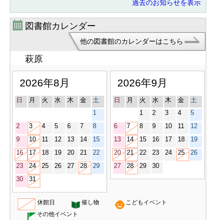
過去のお知らせを表示
での詳しいスケジュールはこちら。
【令和８年度購読雑誌一覧】
2026/04/17
図書館カレンダー
【所蔵新聞一覧】
2026/04/17
他の図書館のカレンダーはこちら
【プロジェクタ・デジタルビューア
の貸出について】※詳細は各図書館
2024/04/11
萩原
にお尋ねください。
2026年8月
2026年9月
日
月
火
水
木
金
土
日
月
火
水
木
金
土
1
1
2
3
4
5
2
3
4
5
6
7
8
6
7
8
9
10
11
12
9
10
11
12
13
14
15
13
14
15
16
17
18
19
16
17
18
19
20
21
22
20
21
22
23
24
25
26
23
24
25
26
27
28
29
27
28
29
30
30
31
休館日
催し物
こどもイベント
その他イベント