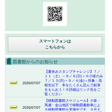
スマートフォンは
こちらから
図書館からのお知らせ
【夏休みスタンプチャレンジ】７／
１１（土）～９／６(日)＜※小坂のみ
７／１３(月)～９／４(金)＞対象：高
2026/07/07
校生以下 本をたくさん読んで鉛筆
をもらおう！※詳細はリンク先をご
覧ください
【移動図書館スケジュール】小坂・
馬瀬・金山地区で移動図書館車によ
2026/07/07
る移動図書館を実施中です。９月ま