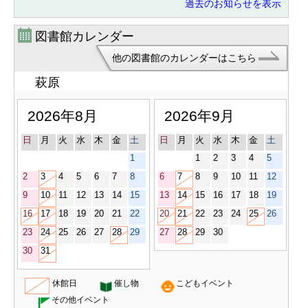
過去のお知らせを表示
での詳しいスケジュールはこちら。
【令和８年度購読雑誌一覧】
2026/04/17
図書館カレンダー
【所蔵新聞一覧】
2026/04/17
他の図書館のカレンダーはこちら
【プロジェクタ・デジタルビューア
の貸出について】※詳細は各図書館
2024/04/11
萩原
にお尋ねください。
2026年8月
2026年9月
日
月
火
水
木
金
土
日
月
火
水
木
金
土
1
1
2
3
4
5
2
3
4
5
6
7
8
6
7
8
9
10
11
12
9
10
11
12
13
14
15
13
14
15
16
17
18
19
16
17
18
19
20
21
22
20
21
22
23
24
25
26
23
24
25
26
27
28
29
27
28
29
30
30
31
休館日
催し物
こどもイベント
その他イベント