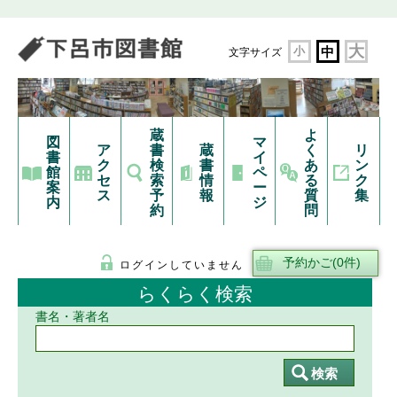
大
小
中
文字サイズ
蔵
よ
図
マ
ア
書
蔵
く
リ
書
イ
ク
検
書
あ
ン
館
ペ
セ
索
情
る
ク
案
ー
ス
予
報
質
集
内
ジ
約
問
ログインしていません
らくらく検索
書名・著者名